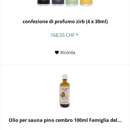
confezione di profumo zirb (4 x 30ml)
168,55 CHF *
Ricorda
Olio per sauna pino cembro 100ml Famiglia del...