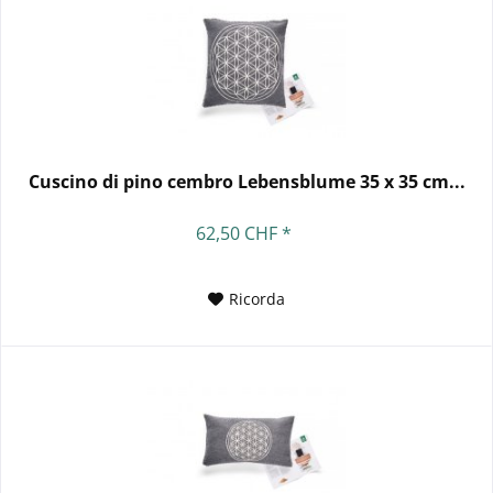
Cuscino di pino cembro Lebensblume 35 x 35 cm...
62,50 CHF *
Ricorda