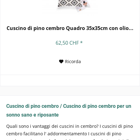
Cuscino di pino cembro Quadro 35x35cm con olio...
62,50 CHF *
Ricorda
Cuscino di pino cembro / Cuscino di pino cembro per un
sonno sano e riposante
Quali sono i vantaggi dei cuscini in cembro? I cuscini di pino
cembro facilitano l' addormentamento I cuscini di pino