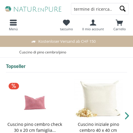
Menü
taccuino
Il mio account
Carrello
Kostenloser Versand ab CHF 150
Cuscino di pino cembro/pino
Topseller
Cuscino pino cembro check
Cuscino iniziale pino
30 x 20 cm famiglia...
cembro 40 x 40 cm