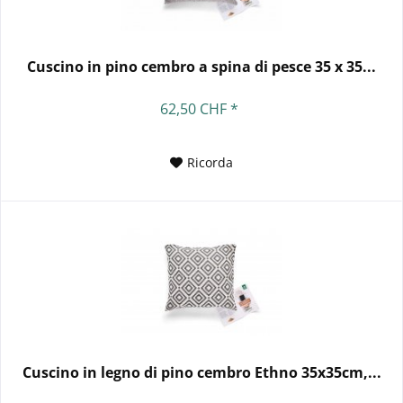
Cuscino in pino cembro a spina di pesce 35 x 35...
62,50 CHF *
Ricorda
Cuscino in legno di pino cembro Ethno 35x35cm,...