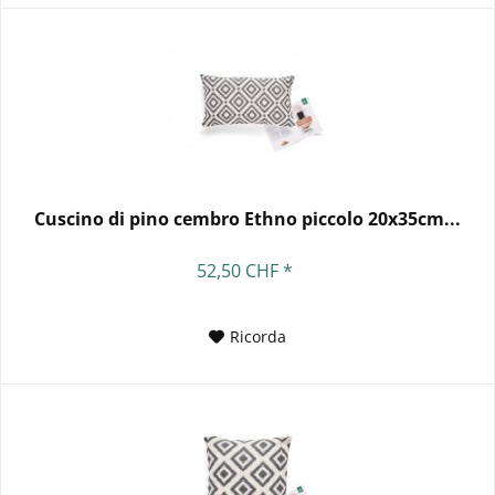
Cuscino di pino cembro Ethno piccolo 20x35cm...
52,50 CHF *
Ricorda