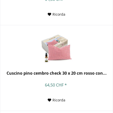
Ricorda
Cuscino pino cembro check 30 x 20 cm rosso con...
64,50 CHF *
Ricorda