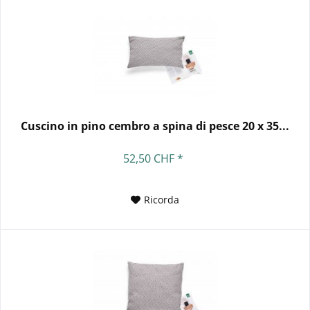
Cuscino in pino cembro a spina di pesce 20 x 35...
52,50 CHF *
Ricorda