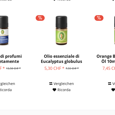
 di profumi
Olio essenziale di
Orange B
etamente
Eucalyptus globulus
Öl 10m
ata 5ml...
5ml...
F *
5,30 CHF *
7,45 C
13,50 CHF *
7,55 CHF *
rgleichen
Vergleichen
V
Ricorda
Ricorda