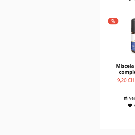
Orange
Weihrauch
Zeder
Zimt
Zitrone
Miscela
compl
rilass
9,20 CH
Ve