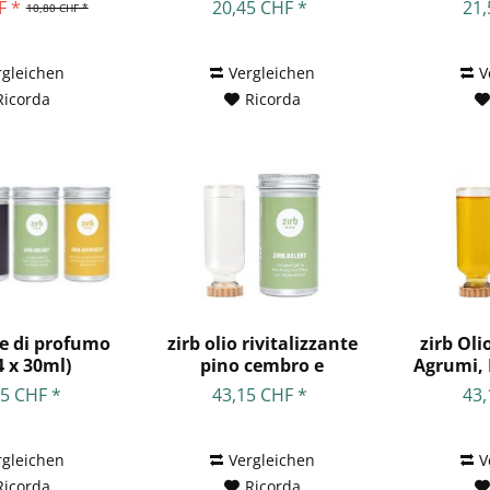
erno 5ml
F *
20,45 CHF *
21,
10,80 CHF *
rgleichen
Vergleichen
V
Ricorda
Ricorda
e di profumo
zirb olio rivitalizzante
zirb Oli
4 x 30ml)
pino cembro e
Agrumi, 
lavanda...
55 CHF *
43,15 CHF *
43,
rgleichen
Vergleichen
V
Ricorda
Ricorda