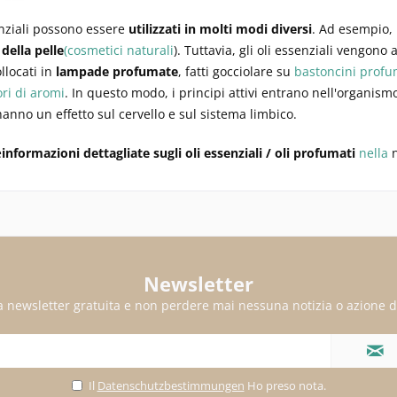
enziali possono essere
utilizzati in molti modi diversi
. Ad esempio,
 della pelle
(cosmetici naturali
). Tuttavia, gli oli essenziali vengono
llocati in
lampade profumate
, fatti gocciolare su
bastoncini profu
ri di aromi
. In questo modo, i principi attivi entrano nell'organis
anno un effetto sul cervello e sul sistema limbico.
e
informazioni dettagliate sugli oli essenziali / oli profumati
nella
n
Newsletter
alla newsletter gratuita e non perdere mai nessuna notizia o azione d
Il
Datenschutzbestimmungen
Ho preso nota.