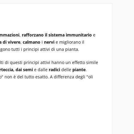
ammazioni
,
rafforzano il sistema immunitario
e
 di vivere
,
calmano
i
nervi
e migliorano il
gono tutti i principi attivi di una pianta.
i di questi principi attivi hanno un effetto simile
orteccia, dai semi
e dalle
radici
delle
piante
.
o" non è del tutto esatto. A differenza degli "oli