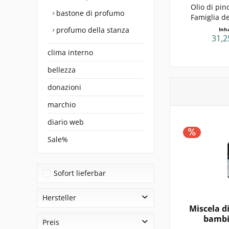
Olio di pi
bastone di profumo
Famiglia d
profumo della stanza
Inh
31,2
clima interno
bellezza
donazioni
marchio
diario web
Sale%
Sofort lieferbar
Hersteller
Miscela d
bambi
Aromalife
Preis