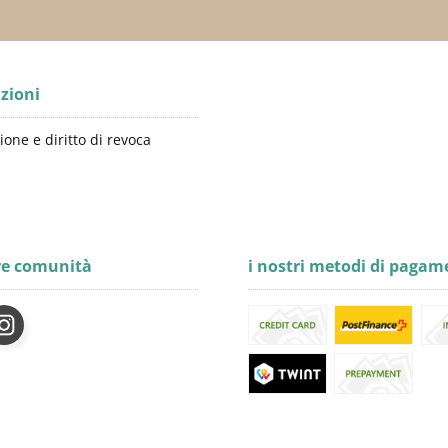
zioni
ione e diritto di revoca
re comunità
i nostri metodi di pagam