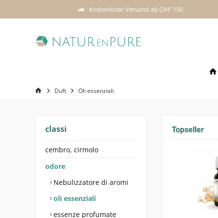
Kostenloser Versand ab CHF 150
Duft
Oli essenziali
classi
Topseller
cembro, cirmolo
odore
Nebulizzatore di aromi
oli essenziali
essenze profumate