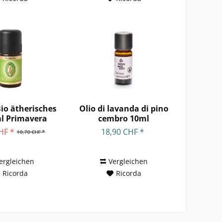
io ätherisches
Olio di lavanda di pino
l Primavera
cembro 10ml
HF *
18,90 CHF *
10,70 CHF *
ergleichen
Vergleichen
Ricorda
Ricorda