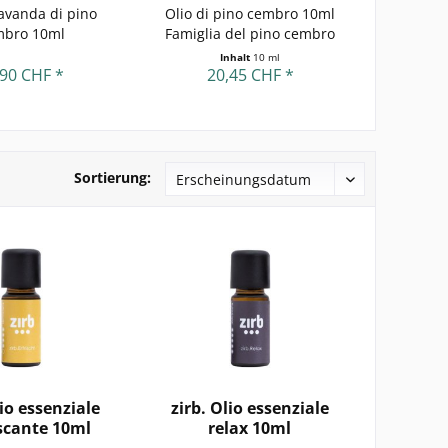
lavanda di pino
Olio di pino cembro 10ml
olio e
mbro 10ml
Famiglia del pino cembro
ce
Inhalt
10 ml
,90 CHF *
20,45 CHF *
1
Sortierung:
lio essenziale
zirb. Olio essenziale
scante 10ml
relax 10ml