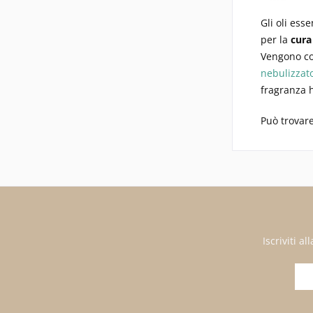
Gli oli ess
per la
cura
Vengono co
nebulizzato
fragranza h
Può trovar
Iscriviti 