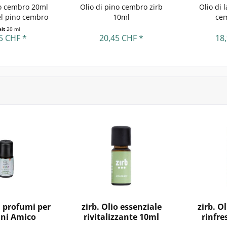
no cembro 20ml
Olio di pino cembro zirb
Olio di 
el pino cembro
10ml
ce
alt
20 ml
5 CHF *
20,45 CHF *
18
i profumi per
zirb. Olio essenziale
zirb. O
ni Amico
rivitalizzante 10ml
rinfre