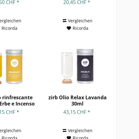
50 CHF *
20,45 CHF *
ergleichen
Vergleichen
Ricorda
Ricorda
o rinfrescante
zirb Olio Relax Lavanda
Erbe e Incenso
30ml
30ml
15 CHF *
43,15 CHF *
ergleichen
Vergleichen
Ricorda
Ricorda