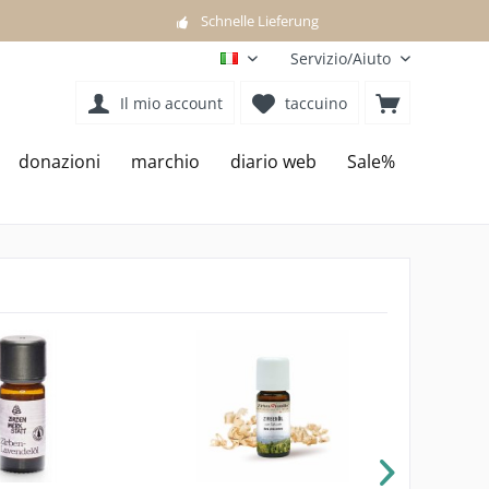
Schnelle Lieferung
Servizio/Aiuto
IT
Il mio account
taccuino
donazioni
marchio
diario web
Sale%