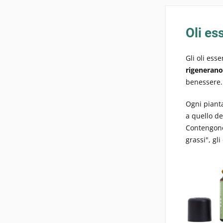
Oli es
Gli oli esse
rigenerano
benessere. I
Ogni pianta
a quello de
Contengono 
grassi", gl