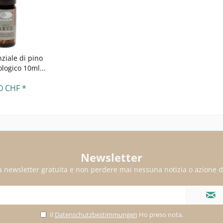
ziale di pino
logico 10ml...
0 CHF *
Newsletter
alla newsletter gratuita e non perdere mai nessuna notizia o azione d
Il
Datenschutzbestimmungen
Ho preso nota.