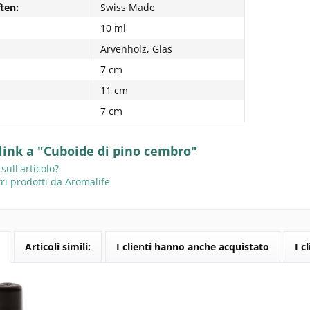
ten:
Swiss Made
10 ml
Arvenholz, Glas
7 cm
11 cm
7 cm
 link a "Cuboide di pino cembro"
ll'articolo?
ri prodotti da Aromalife
Articoli simili:
I clienti hanno anche acquistato
I c