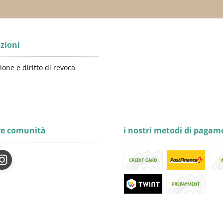
zioni
ione e diritto di revoca
re comunità
i nostri metodi di pagam