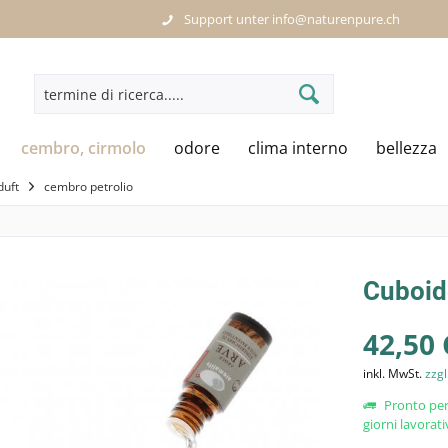
Support unter info@naturenpure.ch
cembro, cirmolo
odore
clima interno
bellezza
duft
cembro petrolio
Cuboid
42,50 
inkl. MwSt.
zzgl
Pronto per
giorni lavorati