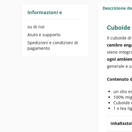
Descrizione de
Informazioni e
su di noi
Cuboide 
Aiuto e supporto
Il cuboide d
Spedizioni e condizioni di
cembro eng
pagamento
viene integr
ogni ambien
generale e u
Contenuto d
un olio e
100% migl
Cuboide d
1 x tea li
Inhaltssto