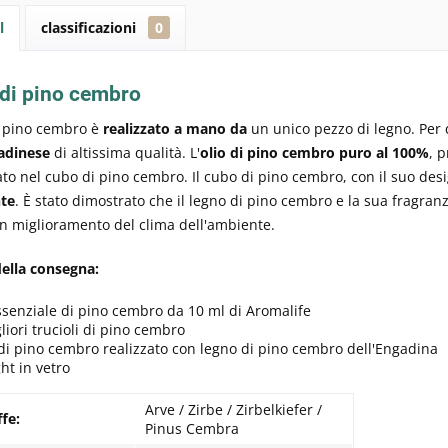
l
classificazioni
0
di pino cembro
i pino cembro è
realizzato a mano da
un unico pezzo di legno. Per q
adinese
di altissima qualità. L'
olio di pino cembro puro al 100%
, 
ato nel cubo di pino cembro. Il cubo di pino cembro, con il suo desi
te
. È stato dimostrato che il legno di pino cembro e la sua fragra
n miglioramento del clima dell'ambiente.
ella consegna:
ssenziale di pino cembro da 10 ml di Aromalife
iori trucioli di pino cembro
i pino cembro realizzato con legno di pino cembro dell'Engadina
ght in vetro
Arve / Zirbe / Zirbelkiefer /
ffe:
Pinus Cembra