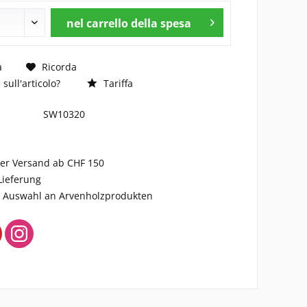
nel carrello della spesa
a
Ricorda
ull'articolo?
Tariffa
SW10320
ser Versand ab CHF 150
Lieferung
ge Auswahl an Arvenholzprodukten