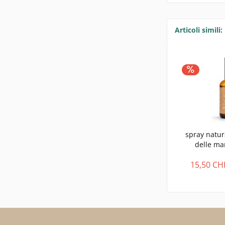
Articoli simili:
spray natura
delle man
15,50 CH