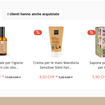
I clienti hanno anche acquistato
le per l'igiene
Crema per le mani Mandorla
Sapone per
i con olio...
Sensitive 50ml Fair...
per t
F *
4,50 CHF *
5,90 C
17,50 CHF *
9,20 CHF *