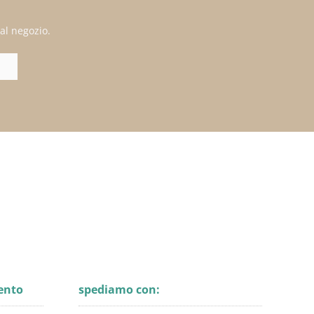
al negozio.
ento
spediamo con: