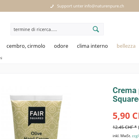
Support unter info@naturenpure.ch
cembro, cirmolo
odore
clima interno
bellezza
ni
Crema p
Square
5,90 C
12,45 CHF *
inkl. MwSt.
zzgl