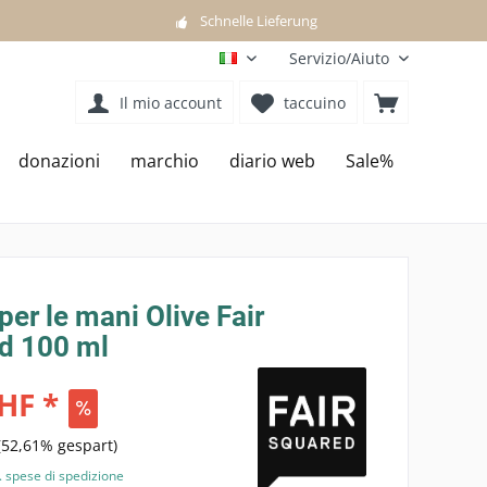
Schnelle Lieferung
Servizio/Aiuto
IT
Il mio account
taccuino
donazioni
marchio
diario web
Sale%
er le mani Olive Fair
d 100 ml
HF *
(52,61% gespart)
. spese di spedizione