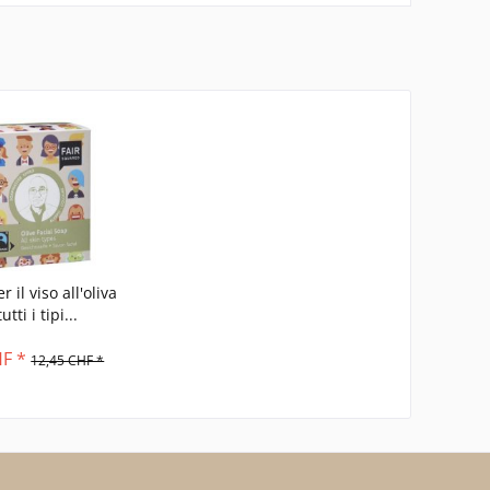
 il viso all'oliva
utti i tipi...
HF *
12,45 CHF *