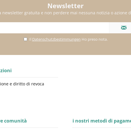
Newsletter
alla newsletter gratuita e non perdere mai nessuna notizia o azione d
Il
Datenschutzbestimmungen
Ho preso nota.
zioni
ione e diritto di revoca
re comunità
i nostri metodi di pagam