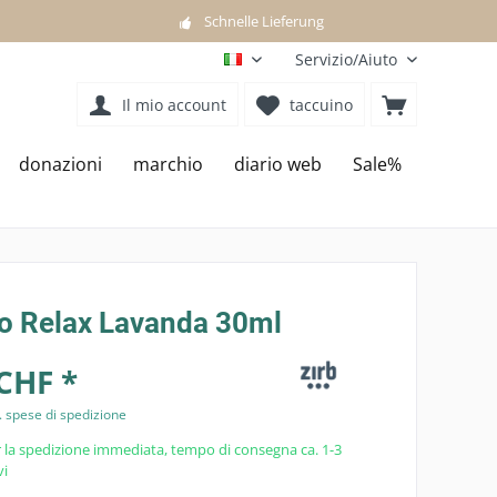
Schnelle Lieferung
Servizio/Aiuto
IT
Il mio account
taccuino
donazioni
marchio
diario web
Sale%
io Relax Lavanda 30ml
CHF *
. spese di spedizione
 la spedizione immediata, tempo di consegna ca. 1-3
vi