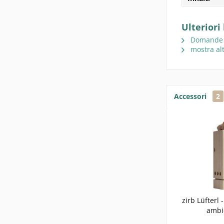
Ulteriori
Domande su
mostra alt
Accessori
2
zirb Lüfterl 
ambie