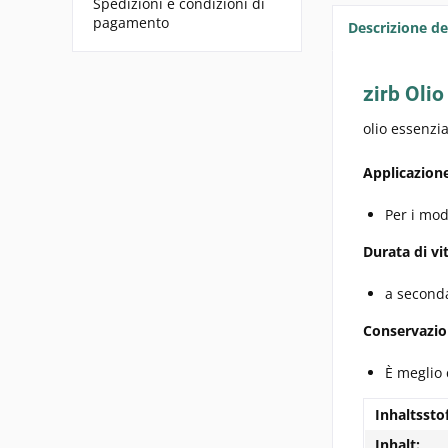
Spedizioni e condizioni di
pagamento
Descrizione de
zirb Olio
olio essenzi
Applicazione
Per i mode
Durata di vit
a seconda
Conservazio
È meglio c
Inhaltssto
Inhalt: