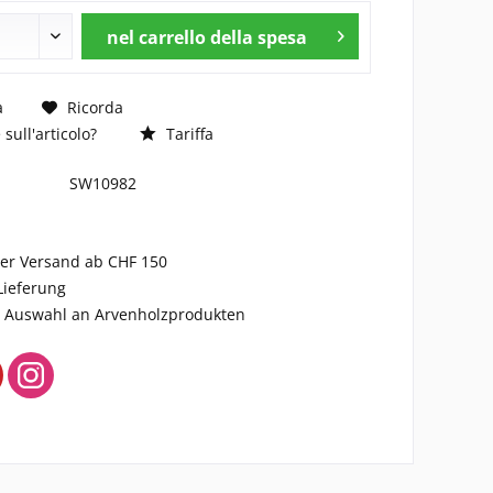
nel carrello della spesa
a
Ricorda
ull'articolo?
Tariffa
SW10982
ser Versand ab CHF 150
Lieferung
ge Auswahl an Arvenholzprodukten