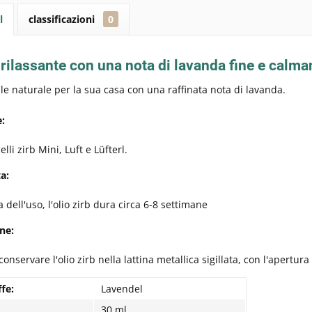
l
classificazioni
0
 rilassante con una nota di lavanda fine e calm
ale naturale per la sua casa con una raffinata nota di lavanda.
:
lli zirb Mini, Luft e Lüfterl.
a:
 dell'uso, l'olio zirb dura circa 6-8 settimane
ne:
onservare l'olio zirb nella lattina metallica sigillata, con l'apertura r
ffe:
Lavendel
30 ml