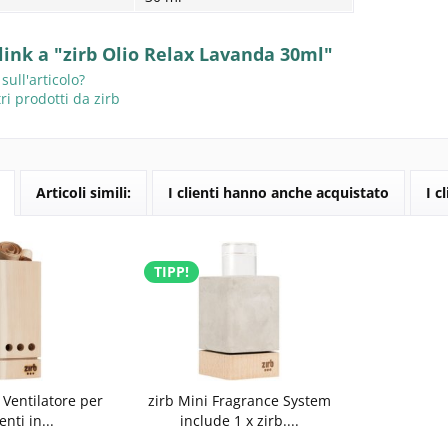
 link a "zirb Olio Relax Lavanda 30ml"
ll'articolo?
ri prodotti da zirb
Articoli simili:
I clienti hanno anche acquistato
I c
TIPP!
- Ventilatore per
zirb Mini Fragrance System
nti in...
include 1 x zirb....