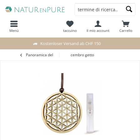
Menü
taccuino
Il mio account
Carrello
Kostenloser Versand ab CHF 150
Panoramica del
cembro getto