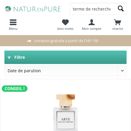
Menu
bloc-notes
Mon compte
chariot
Livraison gratuite à partir de CHF 150
Filtre
CONSEIL !