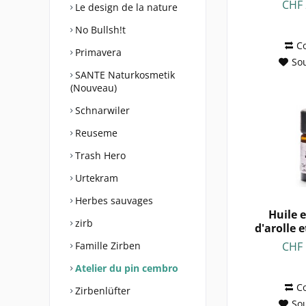
Lav
CHF 
Le design de la nature
No Bullsh!t
C
Primavera
Sou
SANTE Naturkosmetik
(Nouveau)
Schnarwiler
Reuseme
Trash Hero
Urtekram
Herbes sauvages
Huile e
zirb
d'arolle 
CHF 
Famille Zirben
Atelier du pin cembro
C
Zirbenlüfter
Sou