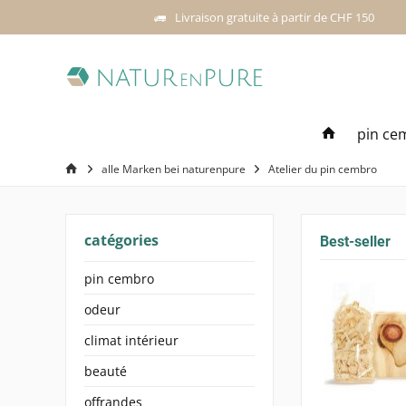
Livraison gratuite à partir de CHF 150
pin ce
alle Marken bei naturenpure
Atelier du pin cembro
catégories
Best-seller
pin cembro
odeur
climat intérieur
beauté
offrandes