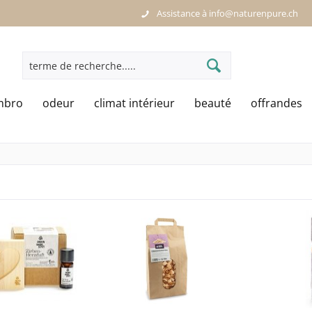
Assistance à info@naturenpure.ch
mbro
odeur
climat intérieur
beauté
offrandes