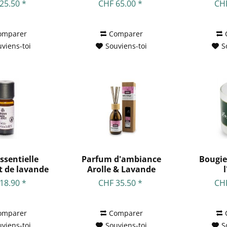
ande...
25.50 *
CHF 65.00 *
CHF
omparer
Comparer
viens-toi
Souviens-toi
S
ssentielle
Parfum d'ambiance
Bougie
et de lavande
Arolle & Lavande
10ml
avec...
18.90 *
CHF 35.50 *
CHF
omparer
Comparer
viens-toi
Souviens-toi
S