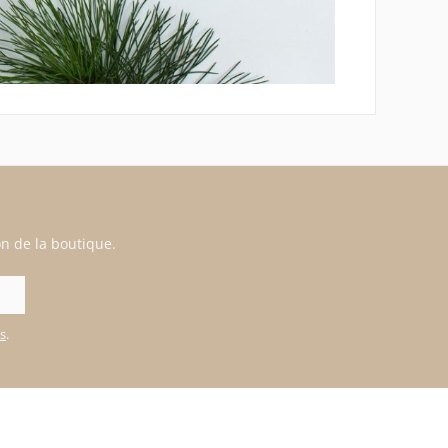
n de la boutique.
es
.