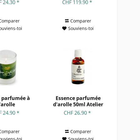
pin...
 24.30 *
CHF 119.90 *
Comparer
Comparer
ouviens-toi
Souviens-toi
 parfumée à
Essence parfumée
l'arolle
d'arolle 50ml Atelier
d'arolle
 24.90 *
CHF 26.90 *
Comparer
Comparer
ouviens-toi
Souviens-toi