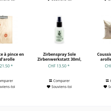
e à pince en
Zirbenspray Sole
Coussi
d'arolle
Zirbenwerkstatt 30ml,
aroll
verre
21.50 *
CHF 13.50 *
CHF
omparer
Comparer
viens-toi
Souviens-toi
S