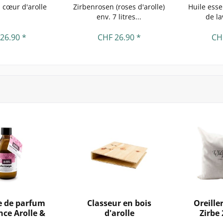
 cœur d'arolle
Zirbenrosen (roses d'arolle)
Huile essen
env. 7 litres...
de l
26.90 *
CHF 26.90 *
CH
e de parfum
Classeur en bois
Oreille
ce Arolle &
d'arolle
Zirbe 