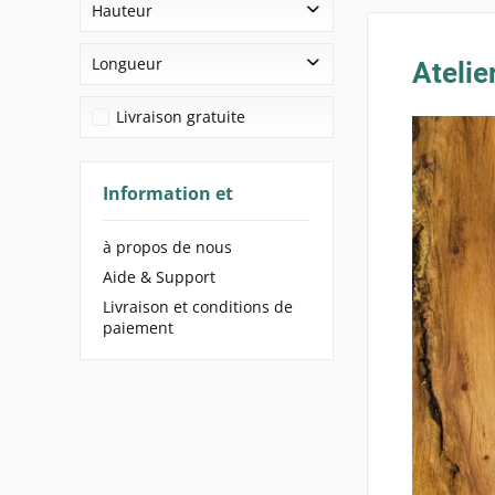
Bois d'arolle
Hauteur
Extrait de millepertuis
200 ml
Coton biologique
Huile de lavande
250 ml
2 cm
Longueur
Non-tissé
Atelie
Lavande
1000 ml
14 cm
Millet
8,5 cm
Livraison gratuite
20 cm
Propolis
40 cm
Information et
à propos de nous
Aide & Support
Livraison et conditions de
paiement