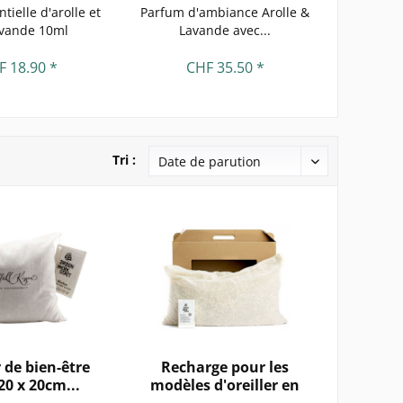
tielle d'arolle et
Parfum d'ambiance Arolle &
Oreiller d
avande 10ml
Lavande avec...
F 18.90 *
CHF 35.50 *
C
Tri :
r de bien-être
Recharge pour les
20 x 20cm...
modèles d'oreiller en