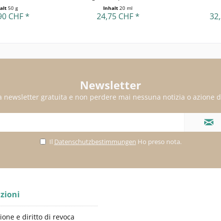
alt
50 g
Inhalt
20 ml
90 CHF *
24,75 CHF *
32
Newsletter
alla newsletter gratuita e non perdere mai nessuna notizia o azione d
Il
Datenschutzbestimmungen
Ho preso nota.
zioni
ione e diritto di revoca