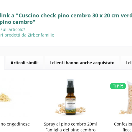
 link a "Cuscino check pino cembro 30 x 20 cm ver
 pino cembro"
ll'articolo?
ri prodotti da Zirbenfamilie
Articoli simili:
I clienti hanno anche acquistato
I c
TIPP!
pino engadinese
Spray al pino cembro 20ml
Confezion
Famiglia del pino cembro
fiocc