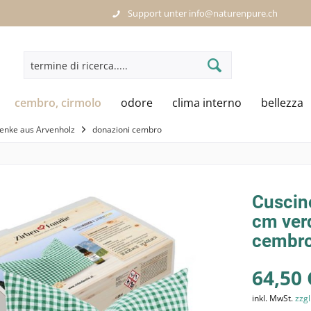
Support unter info@naturenpure.ch
cembro, cirmolo
odore
clima interno
bellezza
enke aus Arvenholz
donazioni cembro
Cuscin
cm verd
cembro
64,50 
inkl. MwSt.
zzgl