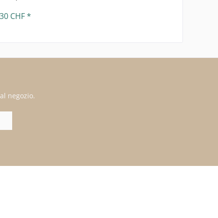
,30 CHF *
al negozio.