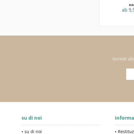
Inh
ab 9,
Iscriviti 
su di noi
informa
su di noi
Restituz