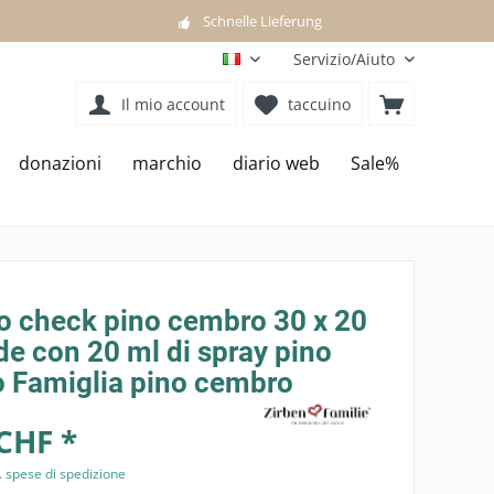
Schnelle Lieferung
Servizio/Aiuto
IT
Il mio account
taccuino
donazioni
marchio
diario web
Sale%
o check pino cembro 30 x 20
e con 20 ml di spray pino
 Famiglia pino cembro
CHF *
. spese di spedizione