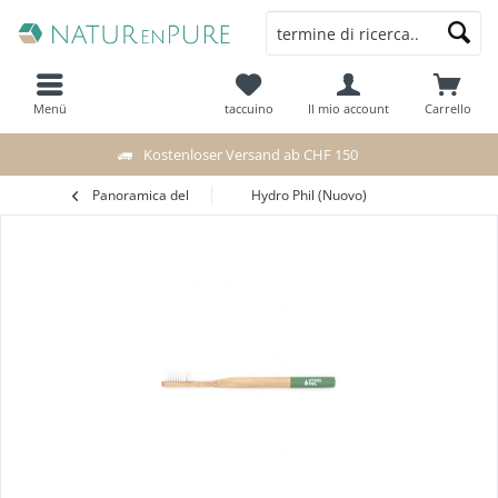
Menü
taccuino
Il mio account
Carrello
Kostenloser Versand ab CHF 150
Panoramica del
Hydro Phil (Nuovo)