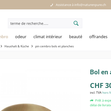
Assistance à info@naturenpure.ch
mbro
odeur
climat intérieur
beauté
offrandes
Haushalt & Küche
pin cembro bols et planches
Bol en
CHF 30
incl. TVA
hors f
Prêt à exp
délai de livrai