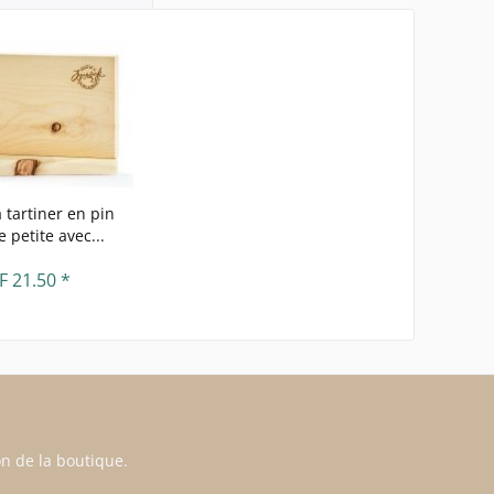
 tartiner en pin
e petite avec...
F 21.50 *
n de la boutique.