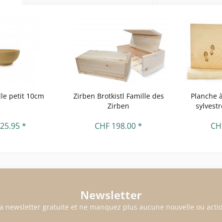
lle petit 10cm
Zirben Brotkistl Famille des
Planche à
Zirben
sylvestr
25.95 *
CHF 198.00 *
CH
Newsletter
a newsletter gratuite et ne manquez plus aucune nouvelle ou actio