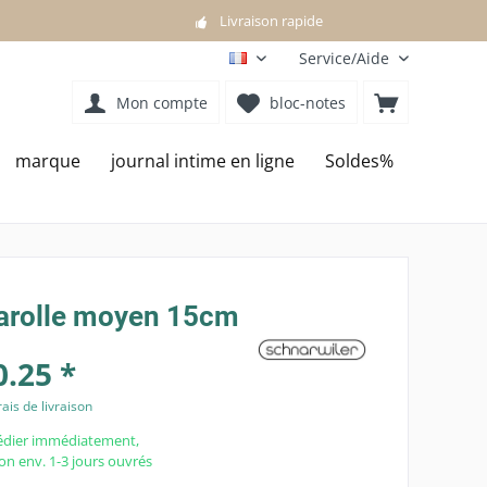
Livraison rapide
Service/Aide
FR
Mon compte
bloc-notes
marque
journal intime en ligne
Soldes%
 arolle moyen 15cm
.25 *
rais de livraison
édier immédiatement,
son env. 1-3 jours ouvrés