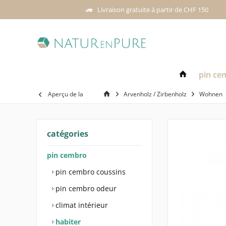
Livraison gratuite à partir de CHF 150
pin ce
Aperçu de la
Arvenholz / Zirbenholz
Wohnen
catégories
pin cembro
pin cembro coussins
pin cembro odeur
climat intérieur
habiter