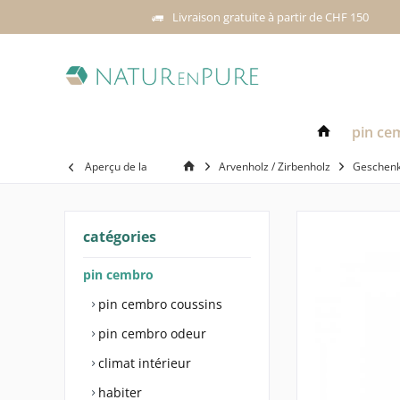
Livraison gratuite à partir de CHF 150
pin ce
Aperçu de la
Arvenholz / Zirbenholz
Geschenk
catégories
pin cembro
pin cembro coussins
pin cembro odeur
climat intérieur
habiter