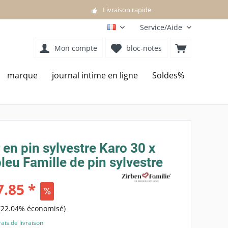
Livraison rapide
Service/Aide
FR
Mon compte
bloc-notes
marque
journal intime en ligne
Soldes%
r en pin sylvestre Karo 30 x
eu Famille de pin sylvestre
.85 *
(22.04% économisé)
rais de livraison