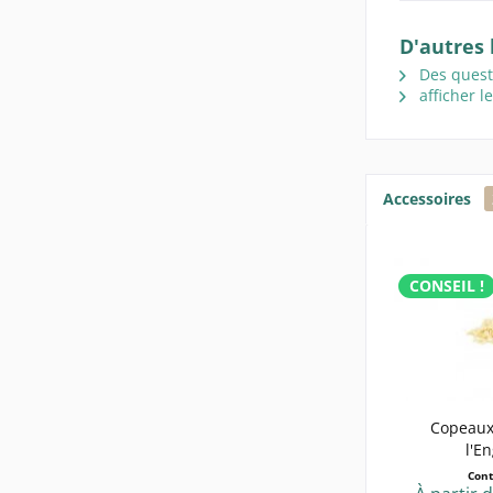
D'autres 
Des questi
afficher l
Accessoires
CONSEIL !
Copeaux 
l'E
Con