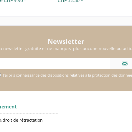
de CHF 9.90 *
CHF 32.30 *
Newsletter
a newsletter gratuite et ne manquez plus aucune nouvelle ou actio
J'ai pris connaissance des
dispositions relatives à la protection des donné
gnement
 droit de rétractation