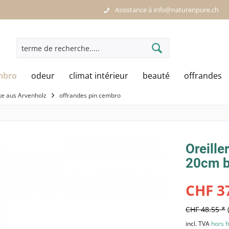
Assistance à info@naturenpure.ch
mbro
odeur
climat intérieur
beauté
offrandes
e aus Arvenholz
offrandes pin cembro
Oreille
20cm bl
CHF 37
CHF 48.55 *
incl. TVA
hors f