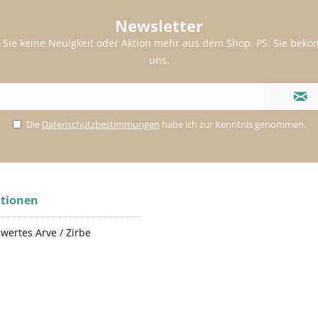
Newsletter
 Sie keine Neuigkeit oder Aktion mehr aus dem Shop. PS: Sie be
uns.
Die
Datenschutzbestimmungen
habe ich zur Kenntnis genommen.
tionen
wertes Arve / Zirbe
p