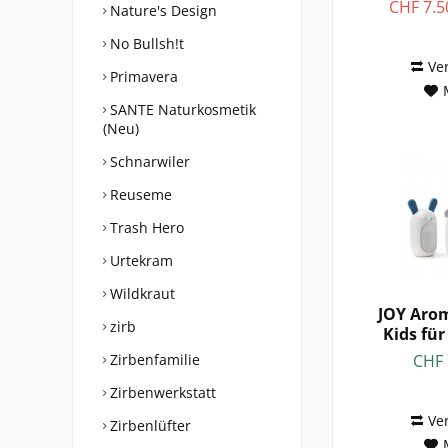
CHF 7.5
Nature's Design
No Bullsh!t
Ve
Primavera
SANTE Naturkosmetik
(Neu)
Schnarwiler
Reuseme
Trash Hero
Urtekram
Wildkraut
JOY Aro
zirb
Kids für
Ö
CHF 
Zirbenfamilie
Zirbenwerkstatt
Ve
Zirbenlüfter