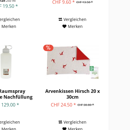
50ml...
halt
250 ml
CHF 9.60 *
CHF 13.50 *
 19.50 *
ergleichen
Vergleichen
Merken
Merken
 Raumspray
Arvenkissen Hirsch 20 x
e Nachfüllung
30cm
1000ml
 129.00 *
CHF 24.50 *
CHF 30.80 *
ergleichen
Vergleichen
Merken
Merken