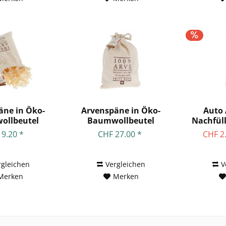
äne in Öko-
Arvenspäne in Öko-
Auto 
ollbeutel
Baumwollbeutel
Nachfüll
life 35g
Aromalife 200g
 9.20 *
CHF 27.00 *
CHF 2
rgleichen
Vergleichen
V
Merken
Merken