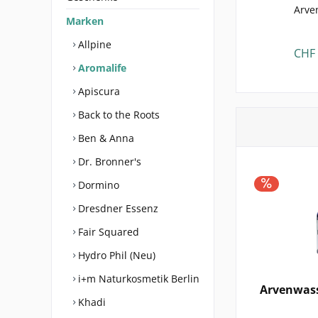
Arve
Marken
Allpine
CHF 
Aromalife
Apiscura
Back to the Roots
Ben & Anna
Dr. Bronner's
Dormino
Dresdner Essenz
Fair Squared
Hydro Phil (Neu)
i+m Naturkosmetik Berlin
Arvenwass
Khadi