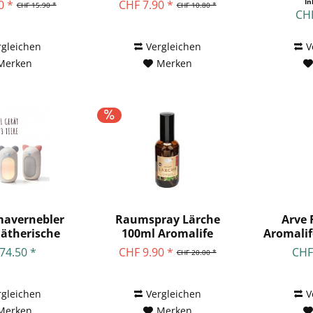
2
In
0 *
CHF 7.90 *
CHF 15.90 *
CHF 10.80 *
CHF
rgleichen
Vergleichen
V
Merken
Merken
mavernebler
Raumspray Lärche
Arve
 ätherische
100ml Aromalife
Aromalif
le...
74.50 *
CHF 9.90 *
CHF
CHF 20.00 *
rgleichen
Vergleichen
V
Merken
Merken