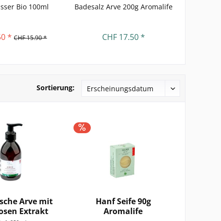
sser Bio 100ml
Badesalz Arve 200g Aromalife
Arve Rau
50 *
CHF 17.50 *
C
CHF 15.90 *
Sortierung:
usche Arve mit
Hanf Seife 90g
osen Extrakt
Aromalife