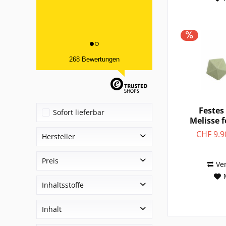
268 Bewertungen
Feste
Sofort lieferbar
Melisse f
Hyd
CHF 9.9
Hersteller
Apiscura
Preis
Ve
Aromalife
Inhaltsstoffe
Dr. Bronners
von
CHF 3.90
bis
CHF 28.90
Dresdner Essenz
Apfel
Inhalt
Fair Squared
Aprikosenkernöl
Hydro Phil