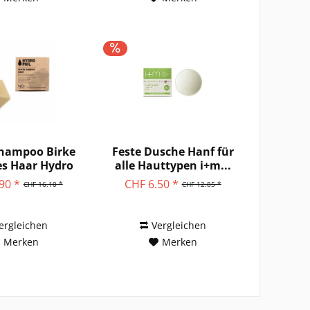
Shampoo Birke
Feste Dusche Hanf für
s Haar Hydro
alle Hauttypen i+m...
Phil
90 *
CHF 6.50 *
CHF 16.10 *
CHF 12.85 *
ergleichen
Vergleichen
Merken
Merken