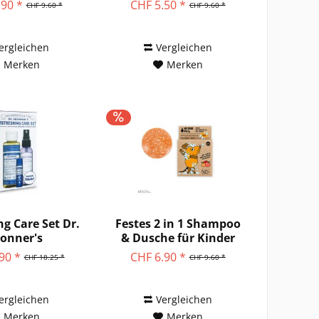
für...
.90 *
CHF 5.50 *
CHF 9.60 *
CHF 9.60 *
ergleichen
Vergleichen
Merken
Merken
ng Care Set Dr.
Festes 2 in 1 Shampoo
onner's
& Dusche für Kinder
mit...
90 *
CHF 6.90 *
CHF 18.25 *
CHF 9.60 *
ergleichen
Vergleichen
Merken
Merken