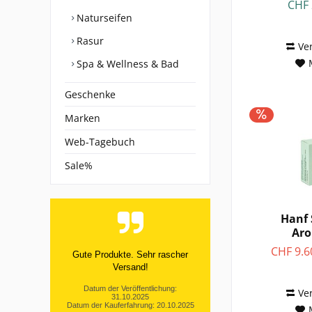
CHF 
Naturseifen
Rasur
Ve
Spa & Wellness & Bad
Geschenke
Marken
Web-Tagebuch
Sale%
Hanf 
Aro
CHF 9.6
Gute Produkte. Sehr rascher
Versand!
Datum der Veröffentlichung:
Ve
31.10.2025
Datum der Kauferfahrung: 20.10.2025