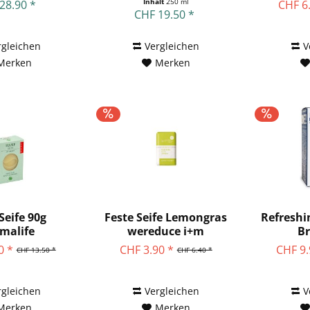
250ml...
Inhalt
250 ml
28.90 *
CHF 6
CHF 19.50 *
rgleichen
Vergleichen
V
Merken
Merken
Seife 90g
Feste Seife Lemongras
Refreshi
malife
wereduce i+m
Br
Naturkosmetik
0 *
CHF 3.90 *
CHF 9.
CHF 13.50 *
CHF 6.40 *
rgleichen
Vergleichen
V
Merken
Merken