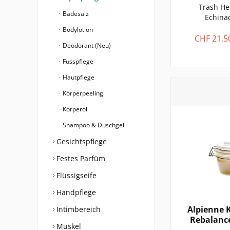
Trash H
Badesalz
Echina
Bodylotion
CHF 21.5
Deodorant (Neu)
Fusspflege
Hautpflege
Körperpeeling
Körperöl
Shampoo & Duschgel
Gesichtspflege
Festes Parfüm
Flüssigseife
Handpflege
Alpienne 
Intimbereich
Rebalance
Muskel