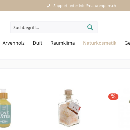
Support unter info@naturenpure.ch
Arvenholz
Duft
Raumklima
Naturkosmetik
Ge