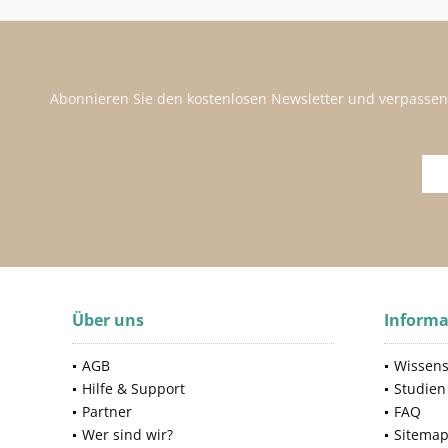
USDA Organic
250 g
Kirschblüte
vegan
250 ml
Kokosnuss
Wasserlos
355 ml
Lavendel
zertifizierte Naturkosmetik
475 ml
Lemongrass
Abonnieren Sie den kostenlosen Newsletter und verpassen
945 ml
Limette
Lorbeer
Mandel (Almond)
Mandelöl
Mango/Kumquat
Melisse
Molke
Moor
Über uns
Informa
Murmelöl
Nachtkerzenöl
AGB
Wissens
Olive
Hilfe & Support
Studien
Orange
Partner
FAQ
Palmkernöl
Wer sind wir?
Sitema