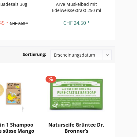
 Badesalz 30g
Arve Muskelbad mit
Trash 
Edelweissextrakt 250 ml
Echi
45 *
CHF 24.50 *
CHF 2
CHF 9.60 *
Sortierung:
 in 1 Shampoo
Naturseife Grüntee Dr.
e süsse Mango
Bronner's