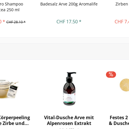
ero Shampoo
Badesalz Arve 200g Aromalife
Zirben
cea 250 ml
0 *
CHF 17.50 *
CHF 7.
CHF 28.10 *
Körperpeeling
Vital-Dusche Arve mit
Festes 2
 Zirbe und...
Alpenrosen Extrakt
& Dusch