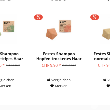
s Shampoo
Festes Shampoo
Festes 
ettiges Haar
Hopfen trockenes Haar
normale
ro Phil
Hydro Phil
0 *
CHF 9.90 *
CHF 9.
CHF 16.10 *
CHF 16.10 *
rgleichen
Vergleichen
V
Merken
Merken