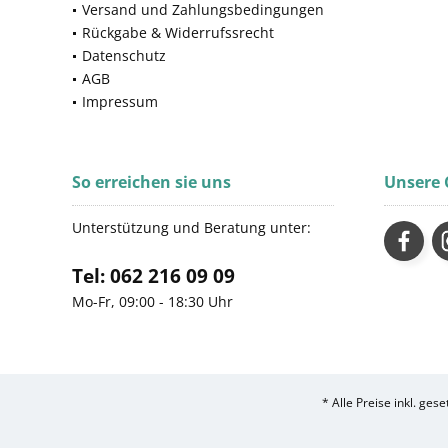
Pfefferminze
Versand und Zahlungsbedingungen
Propolis
Rückgabe & Widerrufssrecht
Datenschutz
Rose
AGB
Rosenholz
Impressum
Rosmarin
Rosmarinöl
Schwefel
So erreichen sie uns
Unsere
Schweizer Alpenrosen Extrakt
Sesamöl
Unterstützung und Beratung unter:
Sheabutter
Sonnenblumenkernöl
Tel: 062 216 09 09
Steinsalz
Mo-Fr, 09:00 - 18:30 Uhr
Vanille
Weizenprotein
Wildminze
* Alle Preise inkl. ges