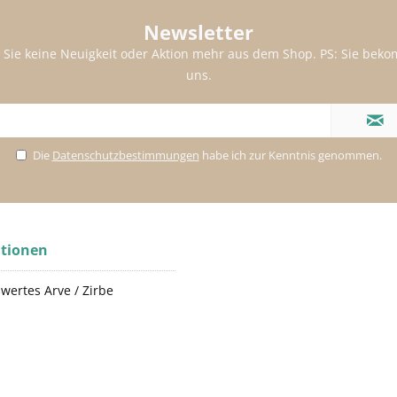
Newsletter
 Sie keine Neuigkeit oder Aktion mehr aus dem Shop. PS: Sie be
uns.
Die
Datenschutzbestimmungen
habe ich zur Kenntnis genommen.
tionen
wertes Arve / Zirbe
p