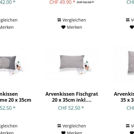
inkl....
42.00 *
CHF 49.90 *
CHF
CHF 52.50 *
rgleichen
Vergleichen
V
Merken
Merken
nkissen
Arvenkissen Fischgrat
Arvenkis
me 20 x 35cm
20 x 35cm inkl....
35 x 3
kl....
52.50 *
CHF 52.50 *
CHF
rgleichen
Vergleichen
V
Merken
Merken