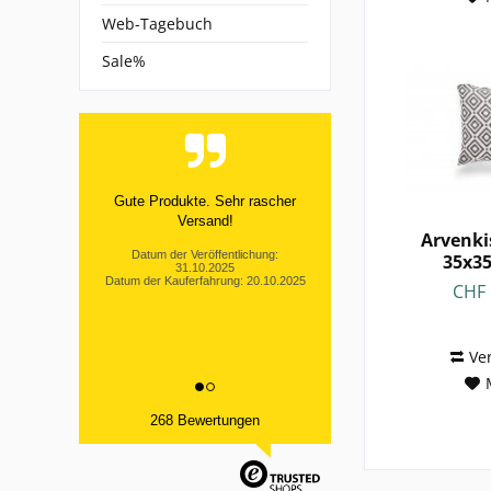
Web-Tagebuch
Sale%
Rechnung kommt schnell, dann
1 Woche Funkstille.
Arvenki
Datum der Veröffentlichung:
35x35
03.10.2025
Arven
Datum der Kauferfahrung: 23.09.2025
CHF 
Ve
268 Bewertungen