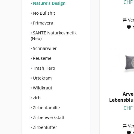
CHF 
Nature's Design
No Bullsh!t
Ve
Primavera
SANTE Naturkosmetik
(Neu)
Schnarwiler
Reuseme
Trash Hero
Urtekram
Wildkraut
Arve
zirb
Lebensblu
in
CHF 
Zirbenfamilie
Zirbenwerkstatt
Ve
Zirbenlüfter