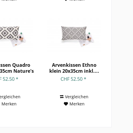
issen Quadro
Arvenkissen Ethno
x35cm Nature's
klein 20x35cm inkl....
Design
 52.50 *
CHF 52.50 *
ergleichen
Vergleichen
Merken
Merken