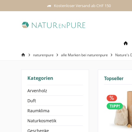
Kostenloser Versand ab CHF 150
naturenpure
alle Marken bei naturenpure
Nature's 
Kategorien
Topseller
Arvenholz
Duft
TIPP!
Raumklima
Naturkosmetik
Geschenke