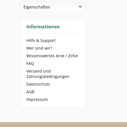
Bio-Baumwolle
35 cm
500 ml
Alkohol
Eigenschaften
Edelsteine
Alkohol bio
Glas
Bio
Arve / Zirbe / Zirbelkiefer / Pinus Cembra
Kork
Informationen
Swiss Made
Rosenwasser
vegan
Hilfe & Support
Wer sind wir?
Wissenswertes Arve / Zirbe
FAQ
Versand und
Zahlungsbedingungen
Datenschutz
AGB
Impressum