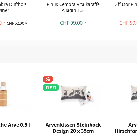
bra Duftholz
Pinus Cembra Vitalkaraffe
Diffusor P
Pine"
Alladin 1.3l
0 *
CHF 99.00 *
CHF 59.
CHF 52.90 *
TIPP!
he Arve 0.5 l
Arvenkissen Steinbock
Arv
Design 20 x 35cm
Hirschfa