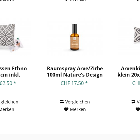
ssen Ethno
Raumspray Arve/Zirbe
Arvenk
cm inkl.
100ml Nature's Design
klein 20
/Zirbenöl
62.50 *
CHF 17.50 *
CHF
rgleichen
Vergleichen
V
Merken
Merken