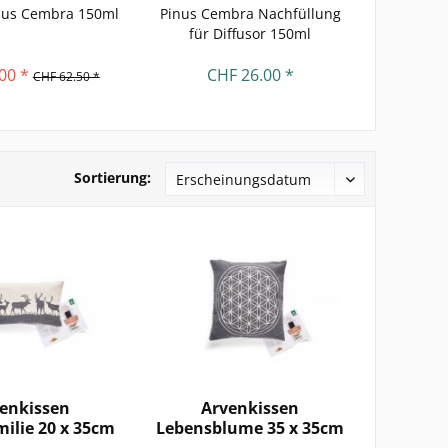
inus Cembra 150ml
Pinus Cembra Nachfüllung
natürlic
für Diffusor 150ml
Bio-
00 *
CHF 26.00 *
C
CHF 62.50 *
Sortierung:
enkissen
Arvenkissen
milie 20 x 35cm
Lebensblume 35 x 35cm