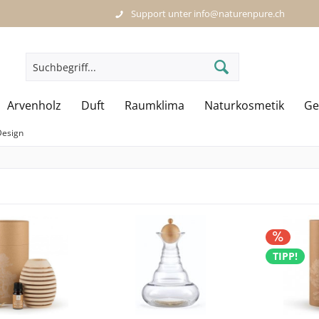
Support unter info@naturenpure.ch
Arvenholz
Duft
Raumklima
Naturkosmetik
Ge
Design
TIPP!