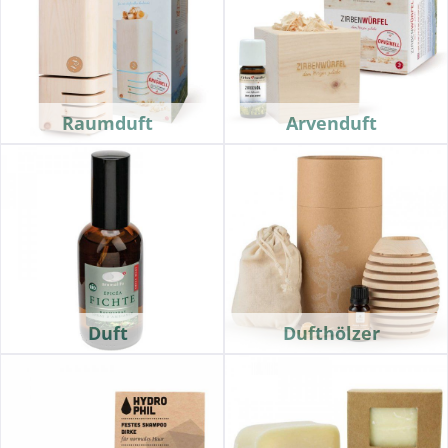
Raumduft
Arvenduft
Duft
Dufthölzer