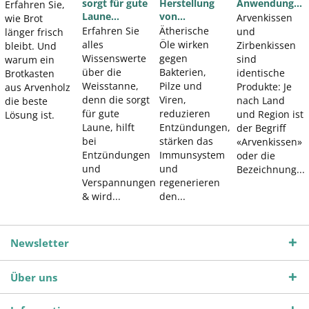
sorgt für gute
Herstellung
Anwendung...
Erfahren Sie,
Laune...
von...
Arvenkissen
wie Brot
Erfahren Sie
Ätherische
und
länger frisch
alles
Öle wirken
Zirbenkissen
bleibt. Und
Wissenswerte
gegen
sind
warum ein
über die
Bakterien,
identische
Brotkasten
Weisstanne,
Pilze und
Produkte: Je
aus Arvenholz
denn die sorgt
Viren,
nach Land
die beste
für gute
reduzieren
und Region ist
Lösung ist.
Laune, hilft
Entzündungen,
der Begriff
bei
stärken das
«Arvenkissen»
Entzündungen
Immunsystem
oder die
und
und
Bezeichnung...
Verspannungen
regenerieren
& wird...
den...
Newsletter
Über uns